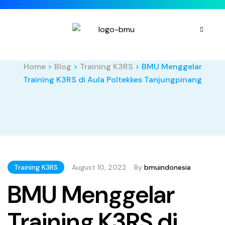
Home
>
Blog
>
Training K3RS
>
BMU Menggelar
Training K3RS di Aula Poltekkes Tanjungpinang
Training K3RS
August 10, 2022
By
bmuindonesia
BMU Menggelar
Training K3RS di